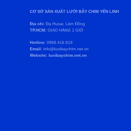
CƠ SỞ SẢN XUẤT LƯỚI BẪY CHIM YẾN LINH
Địa chỉ
: Đạ Huoai, Lâm Đồng
TP.HCM:
GIAO HÀNG 1 GIỜ
Hotline:
0968.416.619
Email:
info@luoibaychim.net.vn
Website: luoibaychim.net.vn