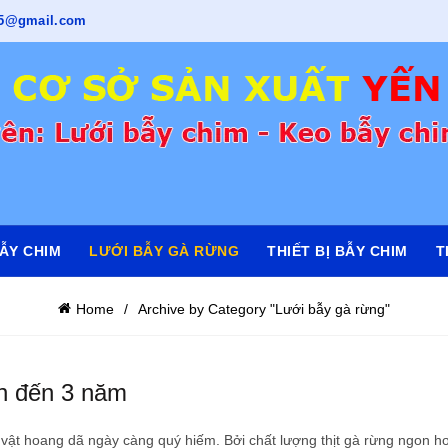
715@gmail.com
ẪY CHIM
LƯỚI BẪY GÀ RỪNG
THIẾT BỊ BẪY CHIM
T
Home
Archive by Category "Lưới bẫy gà rừng"
ên đến 3 năm
 vật hoang dã ngày càng quý hiếm. Bởi chất lượng thịt gà rừng ngon hơn