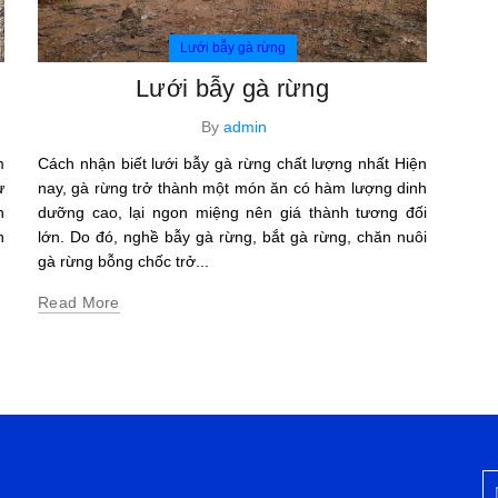
Lưới bẫy gà rừng
Lưới bẫy gà rừng
By
admin
m
Cách nhận biết lưới bẫy gà rừng chất lượng nhất Hiện
ư
nay, gà rừng trở thành một món ăn có hàm lượng dinh
n
dưỡng cao, lại ngon miệng nên giá thành tương đối
n
lớn. Do đó, nghề bẫy gà rừng, bắt gà rừng, chăn nuôi
gà rừng bỗng chốc trở...
Read More