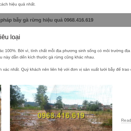
cách hiệu quả nhất.
pháp bẫy gà rừng hiệu quả 0968.416.619
êu loại
c 100%. Bởi vì, tính chất mỗi địa phương sinh sống có môi trường địa 
iều này dẫn dến kích thước gà rừng cũng khác nhau.
nh xác nhất. Quý khách nên liên hệ với đơn vị sản xuất lưới bẫy để tra
Read