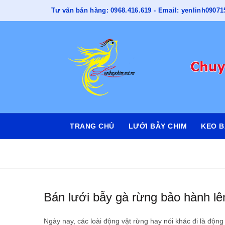
Tư vấn bán hàng: 0968.416.619 - Email: yenlinh090
TRANG CHỦ
LƯỚI BẪY CHIM
KEO B
Bán lưới bẫy gà rừng bảo hành l
Ngày nay, các loài động vật rừng hay nói khác đi là động