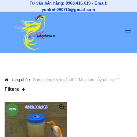
Tư vấn bán hàng: 0968.416.619 - Email:
yenlinh090715@gmail.com
CATEGORIES
Trang chủ
Sản phẩm được gắn thẻ “Mua keo bẫy cò loại 1”
Filters
NEW