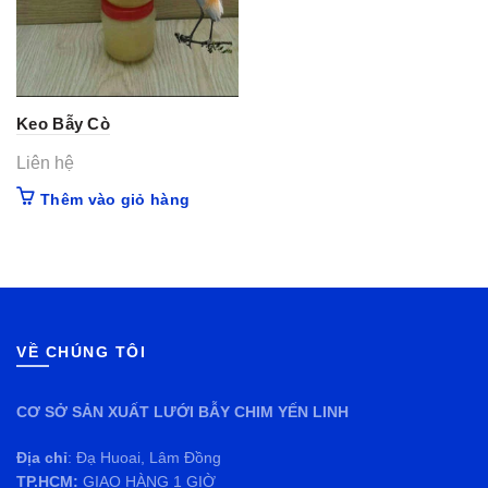
Keo Bẫy Cò
Liên hệ
Thêm vào giỏ hàng
VỀ CHÚNG TÔI
CƠ SỞ SẢN XUẤT LƯỚI BẪY CHIM YẾN LINH
Địa chỉ
: Đạ Huoai, Lâm Đồng
TP.HCM:
GIAO HÀNG 1 GIỜ