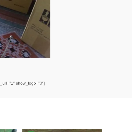
url=”1″ show_logo=”0″]