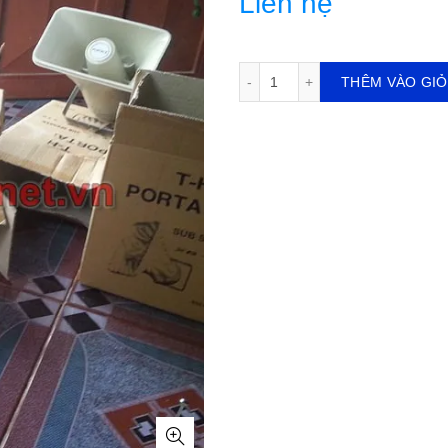
Liên hệ
Loa bẫy chim số lượng
THÊM VÀO GI