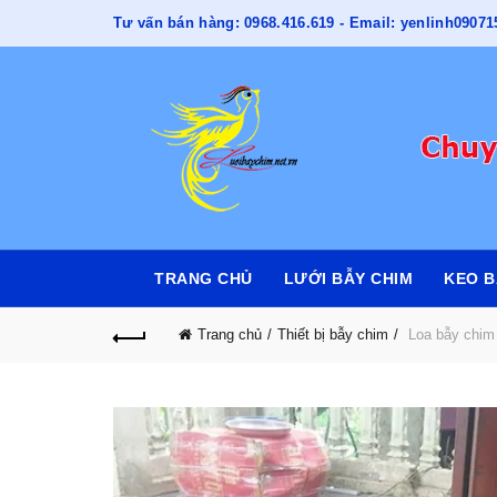
Tư vấn bán hàng: 0968.416.619 - Email: yenlinh090
TRANG CHỦ
LƯỚI BẪY CHIM
KEO B
Trang chủ
Thiết bị bẫy chim
Loa bẫy chim