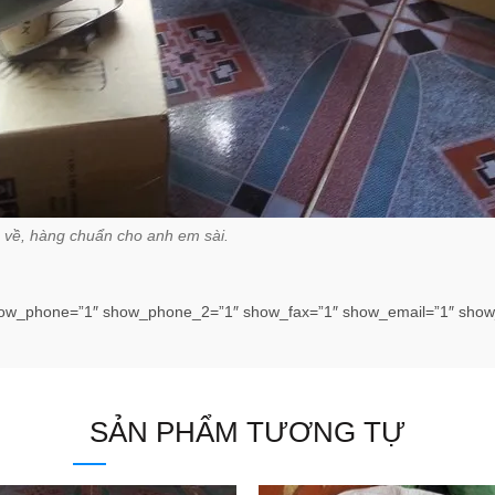
 về, hàng chuẩn cho anh em sài.
ow_phone=”1″ show_phone_2=”1″ show_fax=”1″ show_email=”1″ show_
SẢN PHẨM TƯƠNG TỰ