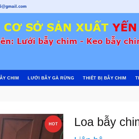
715@gmail.com
ẪY CHIM
LƯỚI BẪY GÀ RỪNG
THIẾT BỊ BẪY CHIM
T
Loa bẫy chi
HOT